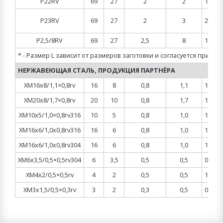
P22RV
69
27
2
2
1,0
r
P23RV
69
27
2
3
2,0
1
P2,5/8RV
69
27
2,5
8
1,0
* - Размер L зависит от размеров заготовки и согласуется при з
НЕРЖАВЕЮЩАЯ СТАЛЬ, ПРОДУКЦИЯ ПАРТНЁРА
XM16x8/1,1×0,8rv
16
8
0,8
1,1
1,0
XM20x8/1,7×0,8rv
20
10
0,8
1,7
1,0
XM10x5/1,0×0,8rv316
10
5
0,8
1,0
1,0
XM16x6/1,0x0,8rv316
16
6
0,8
1,0
1,0
XM16x6/1,0x0,8rv304
16
6
0,8
1,0
1,0
XM6x3,5/0,5×0,5rv304
6
3,5
0,5
0,5
0,5
XM4x2/0,5×0,5rv
4
2
0,5
0,5
1,0
XM3x1,5/0,5×0,3rv
3
2
0,3
0,5
0,5