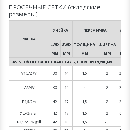
ПРОСЕЧНЫЕ СЕТКИ (складские
размеры)
ЯЧЕЙКА
ПЕРЕМЫЧКА
ЛИС
МАРКА
LWD
SWD
ТОЛЩИНА
ШИРИНА
B
ММ
ММ
ММ
ММ
М
LAVINET® НЕРЖАВЕЮЩАЯ СТАЛЬ, СВОЯ ПРОДУКЦИЯ
V1,5/2RV
30
14
1,5
2
2,0
V22RV
30
14
2
2
2,0
R1,5/2rv
42
17
1,5
2
2,0
R1,5/2rv grill
42
17
1,5
2
0,6
R1,5/2,5rv grill
42
18
1,5
2,5
0,7